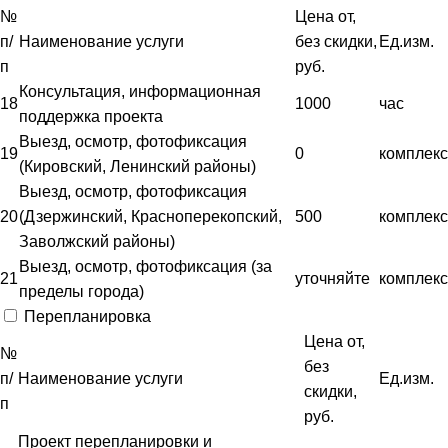
№
Цена от,
п/
Наименование услуги
без скидки,
Ед.изм.
п
руб.
Консультация, информационная
18
1000
час
поддержка проекта
Выезд, осмотр, фотофиксация
19
0
комплекс
(Кировский, Ленинский районы)
Выезд, осмотр, фотофиксация
20
(Дзержинский, Красноперекопский,
500
комплекс
Заволжский районы)
Выезд, осмотр, фотофиксация (за
21
уточняйте
комплекс
пределы города)
Перепланировка
Цена от,
№
без
п/
Наименование услуги
Ед.изм.
скидки,
п
руб.
Проект перепланировки и