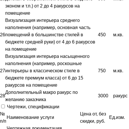
эконом и т.п.) от 2 до 4 ракурсов на
помещение
Визуализация интерьера среднего
наполнения (например, основная часть
26
помещений в большинстве стилей в
450
м.кв.
бюджете средней руки) от 4 до 6 ракурсов
на помещение
Визуализация интерьера насыщенного
наполнения (например, роскошные
27
интерьеры в классическом стиле в
750
м.кв.
бюджете премиум класса) от 6 до 15
ракурсов на помещение
Дополнительный макро ракурс по
28
3000
ракурс
желанию заказчика
Чертежи, спецификации
№
Цена от, без
Наименование услуги
Ед.изм.
п/п
скидки, руб.
Чертежная документация