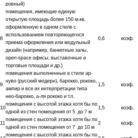
ровный)
помещения, имеющие единую
открытую площадь более 150 м.кв.
оформленную в одном стиле с
использованием повторяющегося
8
0,6
коэф.
приема оформления или модульный
дизайн (например, банкетные залы,
open-space офисы, выставочные и
торговые площади и др.)
помещения выполненные в стиле ар-
нуво (русский модерн), барокко, рококо,
9
1,5
коэф.
ампир и все их интерпретации типа
нео-барокко, а-ля рококо и т.п.
помещения с высотой этажа хотя бы по
10
1,5
коэф.
одной из стен помещения от 5 до 7 м
помещения с высотой этажа хотя бы по
11
2
коэф.
одной из стен помещения от 7 до 10 м
помещения с высотой этажа хотя бы по