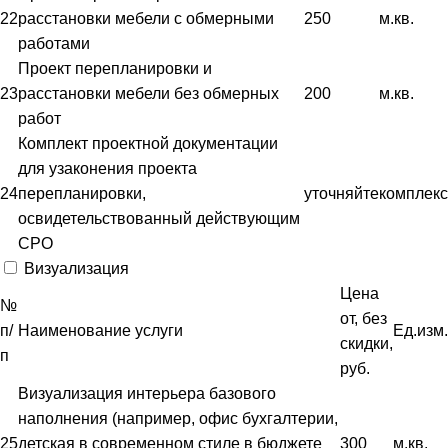
22
расстановки мебели с обмерными
250
м.кв.
работами
Проект перепланировки и
23
расстановки мебели без обмерных
200
м.кв.
работ
Комплект проектной документации
для узаконения проекта
24
перепланировки,
уточняйте
комплекс
освидетельствованный действующим
СРО
Визуализация
Цена
№
от, без
п/
Наименование услуги
Ед.изм.
скидки,
п
руб.
Визуализация интерьера базового
наполнения (например, офис бухгалтерии,
25
детская в современном стиле в бюджете
300
м.кв.