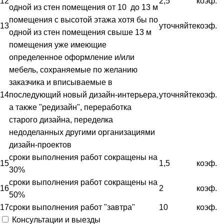
12
2,5
коэф.
одной из стен помещения от 10 до 13 м
помещения с высотой этажа хотя бы по
13
уточняйте
коэф.
одной из стен помещения свыше 13 м
помещения уже имеющие
определенное оформление и/или
мебель, сохраняемые по желанию
заказчика и вписываемые в
14
последующий новый дизайн-интерьера,
уточняйте
коэф.
а также "редизайн", переработка
старого дизайна, переделка
недоделанных другими организациями
дизайн-проектов
сроки выполнения работ сокращены на
15
1,5
коэф.
30%
сроки выполнения работ сокращены на
16
2
коэф.
50%
17
сроки выполнения работ "завтра"
10
коэф.
Консультации и выезды