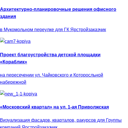
Архитектурно-планировочные решения офисного
здания
в Мукомольном переулке для ГК Ярстройзаказчик
Проект благоустройства детской площадки
«Кораблик»
на пересечении ул. Чайковского и Которосльной
набережной
«Московский квартал» на ул. 1-ая Приволжская
Визуализация фасадов, кварталов, ракурсов для Группы
компаний Ярстройзаказчик