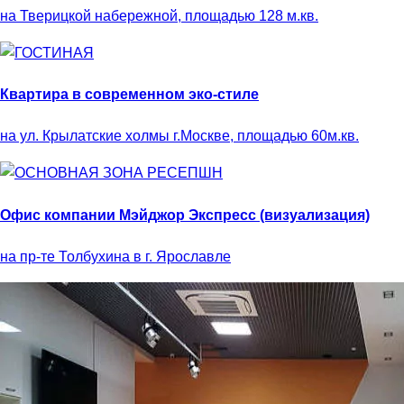
на Тверицкой набережной, площадью 128 м.кв.
Квартира в современном эко-стиле
на ул. Крылатские холмы г.Москве, площадью 60м.кв.
Офис компании Мэйджор Экспресс (визуализация)
на пр-те Толбухина в г. Ярославле