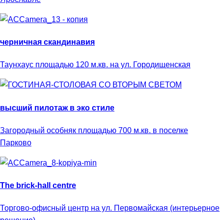
черничная скандинавия
Таунхаус площадью 120 м.кв. на ул. Городищенская
высший пилотаж в эко стиле
Загородный особняк площадью 700 м.кв. в поселке
Парково
The brick-hall centre
Торгово-офисный центр на ул. Первомайская (интерьерное