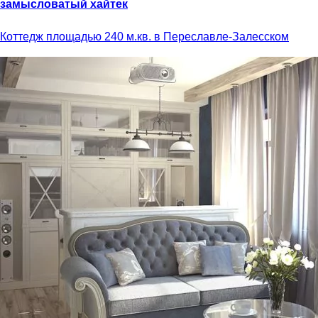
замысловатый хайтек
Коттедж площадью 240 м.кв. в Переславле-Залесском