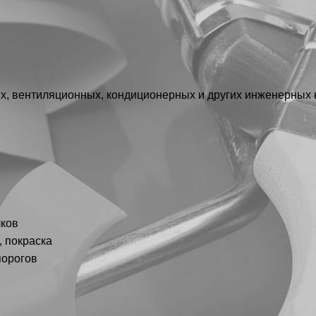
ных, вентиляционных, кондиционерных и других инженерных
лков
, покраска
порогов