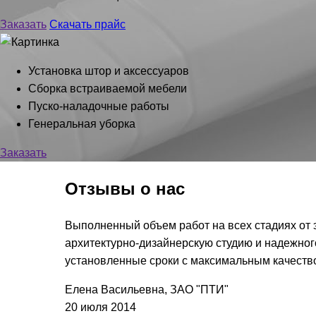
Заказать
Скачать прайс
Установка штор и аксессуаров
Сборка встраиваемой мебели
Пуско-наладочные работы
Генеральная уборка
Заказать
Отзывы
о нас
Выполненный объем работ на всех стадиях от 
архитектурно-дизайнерскую студию и надежног
установленные сроки с максимальным качеств
Елена Васильевна, ЗАО "ПТИ"
20 июля 2014