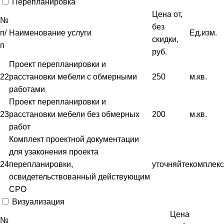
Перепланировка
Цена от,
№
без
п/
Наименование услуги
Ед.изм.
скидки,
п
руб.
Проект перепланировки и
22
расстановки мебели с обмерными
250
м.кв.
работами
Проект перепланировки и
23
расстановки мебели без обмерных
200
м.кв.
работ
Комплект проектной документации
для узаконения проекта
24
перепланировки,
уточняйте
комплекс
освидетельствованный действующим
СРО
Визуализация
Цена
№