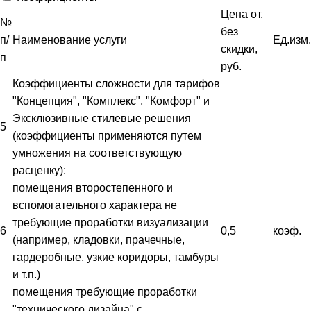
Цена от,
№
без
п/
Наименование услуги
Ед.изм.
скидки,
п
руб.
Коэффициенты сложности для тарифов
"Концепция", "Комплекс", "Комфорт" и
Эксклюзивные стилевые решения
5
(коэффициенты применяются путем
умножения на соответствующую
расценку):
помещения второстепенного и
вспомогательного характера не
требующие проработки визуализации
6
0,5
коэф.
(например, кладовки, прачечные,
гардеробные, узкие коридоры, тамбуры
и т.п.)
помещения требующие проработки
"технического дизайна" с