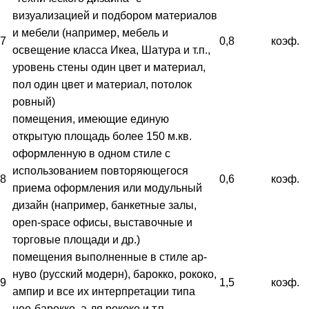
визуализацией и подбором материалов
и мебели (например, мебель и
7
0,8
коэф.
освещение класса Икеа, Шатура и т.п.,
уровень стены один цвет и материал,
пол один цвет и материал, потолок
ровный)
помещения, имеющие единую
открытую площадь более 150 м.кв.
оформленную в одном стиле с
использованием повторяющегося
8
0,6
коэф.
приема оформления или модульный
дизайн (например, банкетные залы,
open-space офисы, выставочные и
торговые площади и др.)
помещения выполненные в стиле ар-
нуво (русский модерн), барокко, рококо,
9
1,5
коэф.
ампир и все их интерпретации типа
нео-барокко, а-ля рококо и т.п.