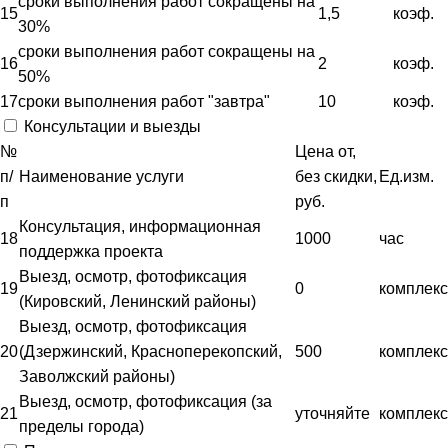
сроки выполнения работ сокращены на
15
1,5
коэф.
30%
сроки выполнения работ сокращены на
16
2
коэф.
50%
17
сроки выполнения работ "завтра"
10
коэф.
Консультации и выезды
№
Цена от,
п/
Наименование услуги
без скидки,
Ед.изм.
п
руб.
Консультация, информационная
18
1000
час
поддержка проекта
Выезд, осмотр, фотофиксация
19
0
комплекс
(Кировский, Ленинский районы)
Выезд, осмотр, фотофиксация
20
(Дзержинский, Красноперекопский,
500
комплекс
Заволжский районы)
Выезд, осмотр, фотофиксация (за
21
уточняйте
комплекс
пределы города)