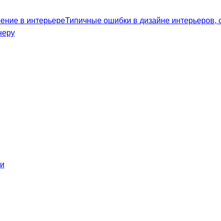
оение в интерьере
Типичные ошибки в дизайне интерьеров,
неру
ти