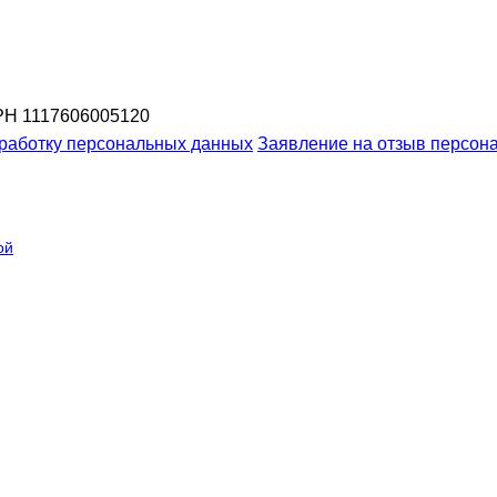
Н 1117606005120
бработку персональных данных
Заявление на отзыв персон
ой