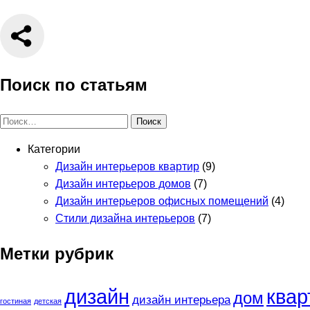
Поиск по статьям
Найти:
Категории
Дизайн интерьеров квартир
(9)
Дизайн интерьеров домов
(7)
Дизайн интерьеров офисных помещений
(4)
Стили дизайна интерьеров
(7)
Метки рубрик
дизайн
квар
дом
дизайн интерьера
гостиная
детская