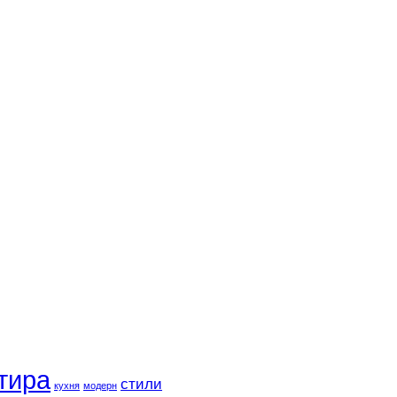
тира
стили
кухня
модерн