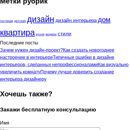
Метки рубрик
дизайн
дом
дизайн интерьера
гостиная
детская
квартира
стили
кухня
модерн
Последние посты
Зачем нужен дизайн-проект?
Как создать новогоднее
настроение в интерьере
Типичные ошибки в дизайне
интерьеров, сделанных непрофессионалами
Как визуально
увеличить комнату
Почему лучше доверить создание
интерьера дизайнеру
Хочешь также?
Закажи бесплатную консультацию
Имя