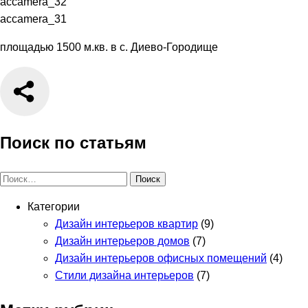
accamera_32
accamera_31
площадью 1500 м.кв. в с. Диево-Городище
Поиск по статьям
Найти:
Категории
Дизайн интерьеров квартир
(9)
Дизайн интерьеров домов
(7)
Дизайн интерьеров офисных помещений
(4)
Стили дизайна интерьеров
(7)